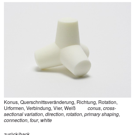
Konus
,
Querschnittsveränderung
,
Richtung
,
Rotation
,
Urformen
,
Verbindung
,
Vier
,
Weiß
conus
,
cross-
sectional variation
,
direction
,
rotation
,
primary shaping
,
connection
,
four
,
white
zurück/
back