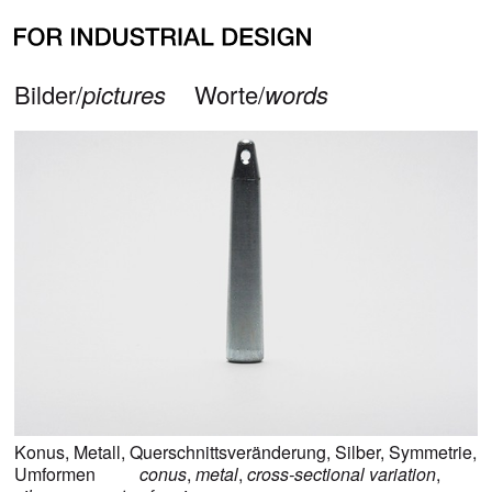
alle Bilder zu
Konus
all pictures for
conus
zurück/
back
Bilder/
pictures
Worte/
words
Konus
,
Metall
,
Querschnittsveränderung
,
Silber
,
Symmetrie
,
Umformen
conus
,
metal
,
cross-sectional variation
,