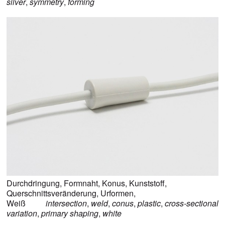
silver
,
symmetry
,
forming
Durchdringung
,
Formnaht
,
Konus
,
Kunststoff
,
Querschnittsveränderung
,
Urformen
,
Weiß
intersection
,
weld
,
conus
,
plastic
,
cross-sectional
variation
,
primary shaping
,
white