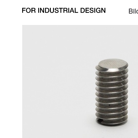
alle Bilder zu
Steigung
all pictures for
rise
Bil
zurück/
back