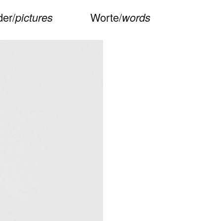
der/
pictures
Worte/
words