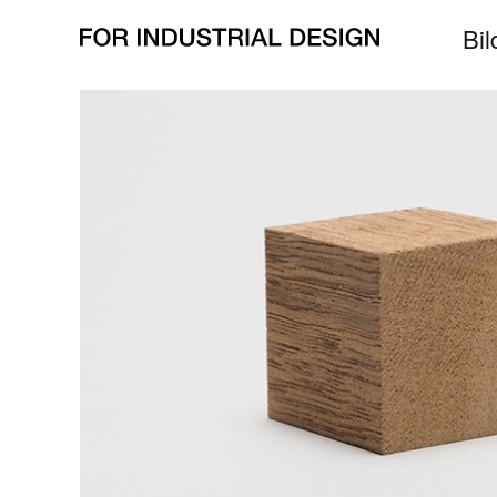
alle Bilder zu
Kubus
all pictures for
cube
Bil
zurück/
back