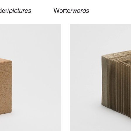
der/
pictures
Worte/
words