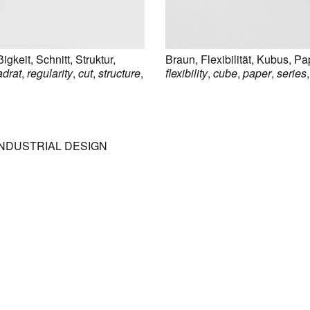
igkeit
,
Schnitt
,
Struktur
,
Braun
,
Flexibilität
,
Kubus
,
Pap
adrat
,
regularity
,
cut
,
structure
,
flexibility
,
cube
,
paper
,
series
INDUSTRIAL DESIGN