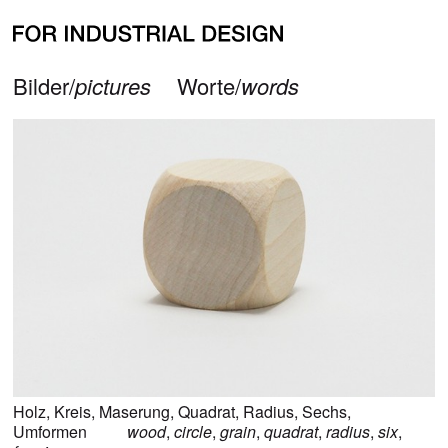
alle Bilder zu
Holz
all pictures for
wood
zurück/
back
Bilder/
pictures
Worte/
words
Holz
,
Kreis
,
Maserung
,
Quadrat
,
Radius
,
Sechs
,
Umformen
wood
,
circle
,
grain
,
quadrat
,
radius
,
six
,