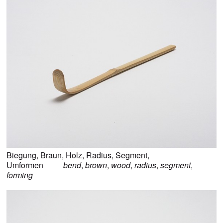
Biegung
,
Braun
,
Holz
,
Radius
,
Segment
,
Umformen
bend
,
brown
,
wood
,
radius
,
segment
,
forming