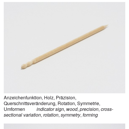
Anzeichenfunktion
,
Holz
,
Präzision
,
Querschnittsveränderung
,
Rotation
,
Symmetrie
,
Umformen
indicator sign
,
wood
,
precision
,
cross-
sectional variation
,
rotation
,
symmetry
,
forming