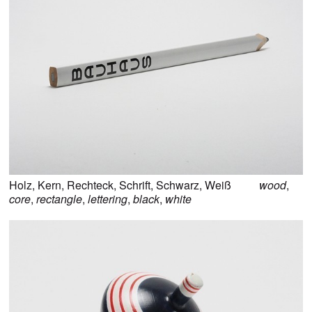
Holz
,
Kern
,
Rechteck
,
Schrift
,
Schwarz
,
Weiß
wood
,
core
,
rectangle
,
lettering
,
black
,
white