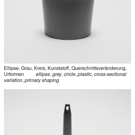
Ellipse
,
Grau
,
Kreis
,
Kunststoff
,
Querschnittsveränderung
,
Urformen
ellipse
,
grey
,
circle
,
plastic
,
cross-sectional
variation
,
primary shaping