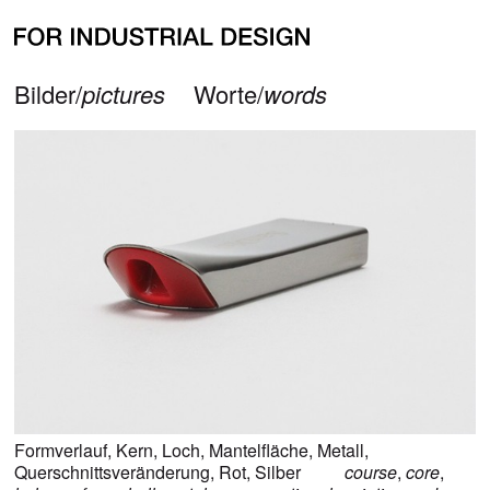
alle Bilder zu
Querschnittsveränderung
all pictures for
cross-sectional variation
zurück/
back
Bilder/
pictures
Worte/
words
Formverlauf
,
Kern
,
Loch
,
Mantelfläche
,
Metall
,
Querschnittsveränderung
,
Rot
,
Silber
course
,
core
,