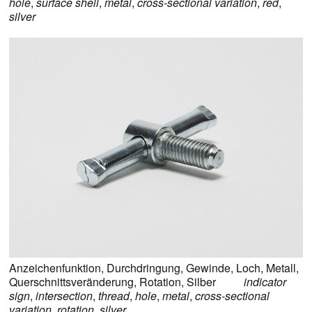
hole
,
surface shell
,
metal
,
cross-sectional variation
,
red
,
silver
Anzeichenfunktion
,
Durchdringung
,
Gewinde
,
Loch
,
Metall
,
Querschnittsveränderung
,
Rotation
,
Silber
indicator
sign
,
intersection
,
thread
,
hole
,
metal
,
cross-sectional
variation
,
rotation
,
silver