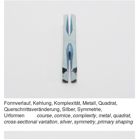
Formverlauf
,
Kehlung
,
Komplexität
,
Metall
,
Quadrat
,
Querschnittsveränderung
,
Silber
,
Symmetrie
,
Urformen
course
,
cornice
,
complexity
,
metal
,
quadrat
,
cross-sectional variation
,
silver
,
symmetry
,
primary shaping