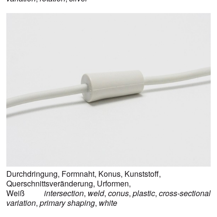
Durchdringung
,
Formnaht
,
Konus
,
Kunststoff
,
Querschnittsveränderung
,
Urformen
,
Weiß
intersection
,
weld
,
conus
,
plastic
,
cross-sectional
variation
,
primary shaping
,
white