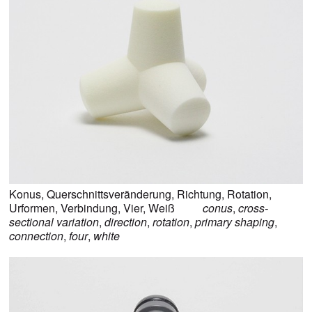
Konus
,
Querschnittsveränderung
,
Richtung
,
Rotation
,
Urformen
,
Verbindung
,
Vier
,
Weiß
conus
,
cross-
sectional variation
,
direction
,
rotation
,
primary shaping
,
connection
,
four
,
white