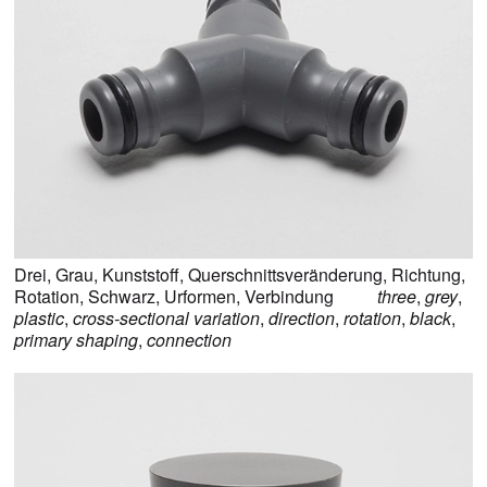
Drei
,
Grau
,
Kunststoff
,
Querschnittsveränderung
,
Richtung
,
Rotation
,
Schwarz
,
Urformen
,
Verbindung
three
,
grey
,
plastic
,
cross-sectional variation
,
direction
,
rotation
,
black
,
primary shaping
,
connection