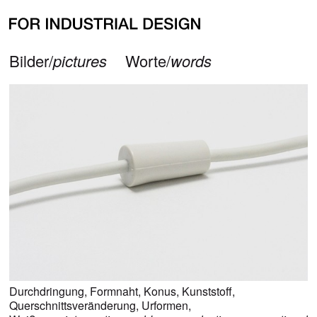
alle Bilder zu
Weiß
all pictures for
white
zurück/
back
Bilder/
pictures
Worte/
words
Durchdringung
,
Formnaht
,
Konus
,
Kunststoff
,
Querschnittsveränderung
,
Urformen
,