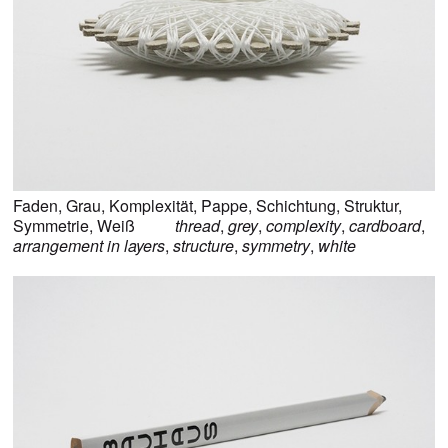
Faden
,
Grau
,
Komplexität
,
Pappe
,
Schichtung
,
Struktur
,
Symmetrie
,
Weiß
thread
,
grey
,
complexity
,
cardboard
,
arrangement in layers
,
structure
,
symmetry
,
white