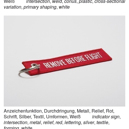
Weiß
intersection
,
weld
,
conus
,
plastic
,
cross-sectional
variation
,
primary shaping
,
white
Anzeichenfunktion
,
Durchdringung
,
Metall
,
Relief
,
Rot
,
Schrift
,
Silber
,
Textil
,
Umformen
,
Weiß
indicator sign
,
intersection
,
metal
,
relief
,
red
,
lettering
,
silver
,
textile
,
forming
,
white