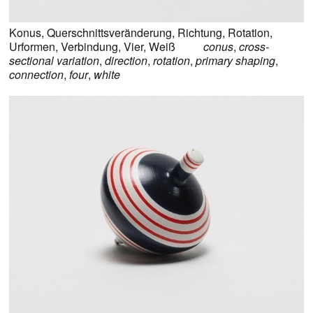
Konus
,
Querschnittsveränderung
,
Richtung
,
Rotation
,
Urformen
,
Verbindung
,
Vier
,
Weiß
conus
,
cross-
sectional variation
,
direction
,
rotation
,
primary shaping
,
connection
,
four
,
white