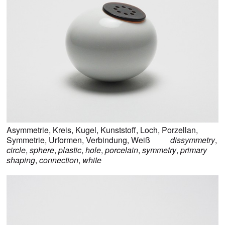
Asymmetrie
,
Kreis
,
Kugel
,
Kunststoff
,
Loch
,
Porzellan
,
Symmetrie
,
Urformen
,
Verbindung
,
Weiß
dissymmetry
,
circle
,
sphere
,
plastic
,
hole
,
porcelain
,
symmetry
,
primary
shaping
,
connection
,
white